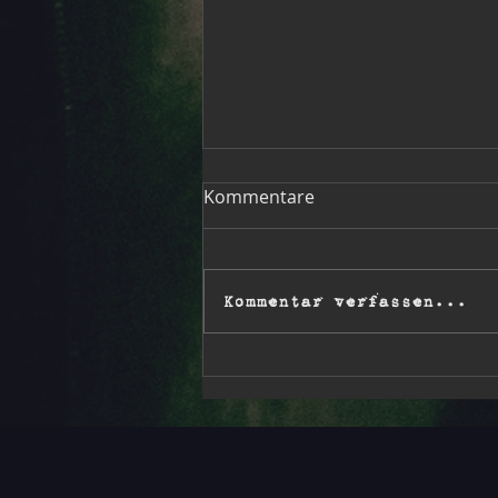
Gig in Bad Rappenau
Kommentare
gecancelt
Hallo zusammen, wir müssen den
Auftritt morgen in Bad Rappenau
Kommentar verfassen...
leider kurzfristig
krankheitsbedingt absagen! Aber
geht doch einfach trotzdem aufs
Weinfest und genießt den
schönen Tag ☀️ So long, The S