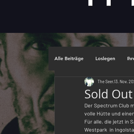
Alle Beiträge
Loslegen
Ih
The Seer
13. Nov. 2
Sold Out
Der Spectrum Club mel
volle Hütte und einen
Für alle, die jetzt i
Westpark  in Ingolst