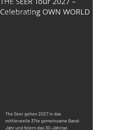
THE SEER Tour 2027 –
Loslegen
Celebrating OWN WORLD
Ihre Community
The Seer gehen 2027 in das 
mittlerweile 37te gemeinsame Band-
Jahr und feiern das 30-Jährige 