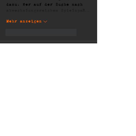
dazu. Wer auf der Suche nach 
abwechslungsreichem Spielspaß…
Mehr anzeigen
Gefällt mir
Antworten
Biji Gw
vor 7 Tagen
Das klingt nach einer Tour, 
auf die sich langjährige Fans 
wirklich freuen können. Gerade 
wenn selten gespielte Songs 
wieder auf die Setlist kommen, 
entsteht eine ganz besondere 
Atmosphäre. Beim Stöbern im 
Netz bin ich übrigens auch auf 
https://capospins.com.de/
 gesto
ßen, aber jetzt bin ich erst 
einmal gespannt auf die 
restlichen Tourtermine.