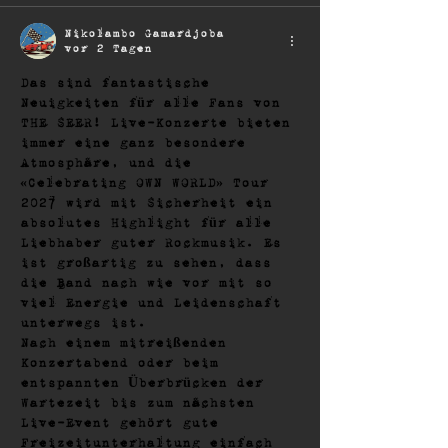
Nikolambo Gamardjoba
vor 2 Tagen
Das sind fantastische 
Neuigkeiten für alle Fans von 
THE SEER! Live-Konzerte bieten 
immer eine ganz besondere 
Atmosphäre, und die 
«Celebrating OWN WORLD» Tour 
2027 wird mit Sicherheit ein 
absolutes Highlight für alle 
Liebhaber guter Rockmusik. Es 
ist großartig zu sehen, dass 
die Band nach wie vor mit so 
viel Energie und Leidenschaft 
unterwegs ist.
Nach einem mitreißenden 
Konzertabend oder beim 
entspannten Überbrücken der 
Wartezeit bis zum nächsten 
Live-Event gehört gute 
Freizeitunterhaltung einfach 