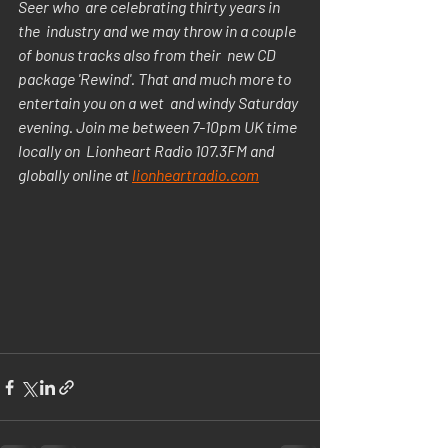
Seer who  are celebrating thirty years in 
the  industry and we may throw in a couple 
of bonus tracks also from their  new CD 
package 'Rewind'. That and much more to 
entertain you on a wet  and windy Saturday 
evening. Join me between 7-10pm UK time 
locally on  Lionheart Radio 107.3FM and 
globally online at 
lionheartradio.com