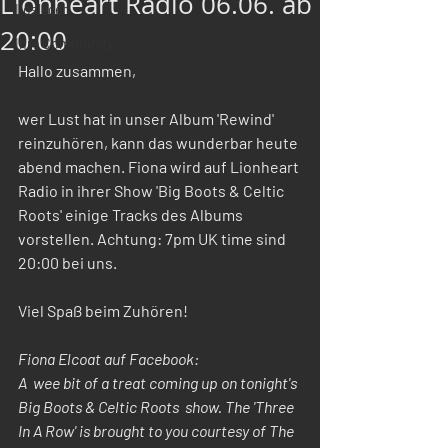
Lionheart Radio 06.06. ab
Loslegen
20:00
Ihre Community
Hallo zusammen, 
wer Lust hat in unser Album 'Rewind' 
reinzuhören, kann das wunderbar heute 
abend machen. Fiona wird auf Lionheart 
Radio in ihrer Show 'Big Boots & Celtic 
Roots' einige Tracks des Albums 
vorstellen. Achtung: 7pm UK time sind 
20:00 bei uns.
Viel Spaß beim Zuhören! 
Fiona Elcoat auf Facebook:
A  wee bit of a treat coming up on tonight's 
Big Boots & Celtic Roots  show. The 'Three 
In A Row' is brought to you courtesy of The 