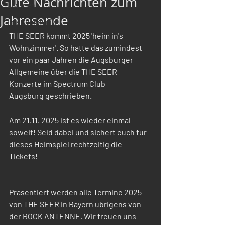
Gute Nachrichten zum
Loslegen
Jahresende
Ihre Community
THE SEER kommt 2025 'heim in's 
Wohnzimmer'. So hatte das zumindest 
vor ein paar Jahren die Augsburger 
Allgemeine über die THE SEER 
Konzerte im Spectrum Club 
Augsburg geschrieben.
Am 21.11. 2025 ist es wieder einmal 
soweit! Seid dabei und sichert euch für 
dieses Heimspiel rechtzeitig die 
Tickets!
Präsentiert werden alle Termine 2025 
von THE SEER in Bayern übrigens von 
der ROCK ANTENNE. Wir freuen uns 