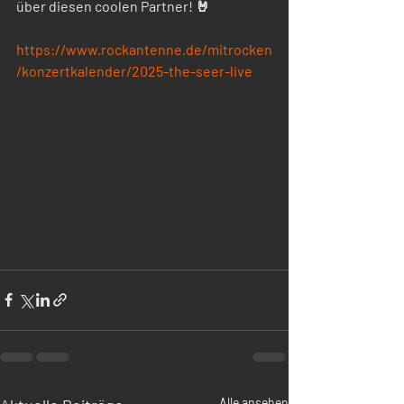
über diesen coolen Partner! 🤘
https://www.rockantenne.de/mitrocken
/konzertkalender/2025-the-seer-live
Alle ansehen