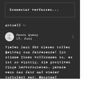
Festivals in 202
THE SEER Tour 2027 –
Kommentar verfassen...
Celebrating OWN
WORLD
Aktuell
Jason Quang
17. Juni
Vielen Dank für diesen tollen 
Beitrag zum Jahresende! Ich 
stimme Ihnen vollkommen zu, es 
ist so wichtig, die positiven 
Dinge hervorzuheben, gerade 
wenn das Jahr mal wieder 
turbulent war. Manchmal 
vergisst man im Alltagsstress, 
wie viele gute Nachrichten es 
eigentlich gibt. Ich musste da 
auch anfangs etwas umdenken 
und bewusst nach den 
Lichtblicken suchen, aber es 