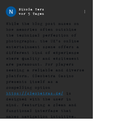
Nikola Yers
vor 5 Tagen
While the blog post muses on 
how memories often outshine 
the technical perfection of 
photographs, the UK's online 
entertainment scene offers a 
different kind of experience 
where quality and excitement 
are paramount. For players 
seeking a reliable and diverse 
platform, 
Cleobetra Casino
presents itself as a 
compelling option 
https://cleobetras.de/
 is 
designed with the user in 
mind, featuring a clean and 
functional interface that 
makes navigation intuitive. 
Whether you are exploring the 
vast game library, which 