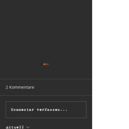
2 Kommentare
Festivals in 202
THE SEER Tour 2027 –
Kommentar verfassen...
Celebrating OWN
WORLD
Aktuell