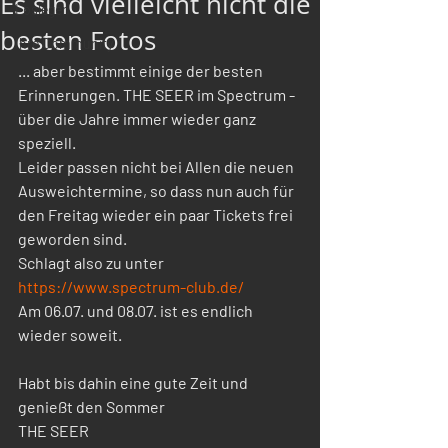
Es sind vielleicht nicht die
Loslegen
besten Fotos
Ihre Community
... aber bestimmt einige der besten 
Erinnerungen. THE SEER im Spectrum - 
über die Jahre immer wieder ganz 
speziell.
Leider passen nicht bei Allen die neuen 
Ausweichtermine, so dass nun auch für 
den Freitag wieder ein paar Tickets frei 
geworden sind.
Schlagt also zu unter 
https://www.spectrum-club.de/
Am 06.07. und 08.07. ist es endlich 
wieder soweit.
Habt bis dahin eine gute Zeit und 
genießt den Sommer
THE SEER