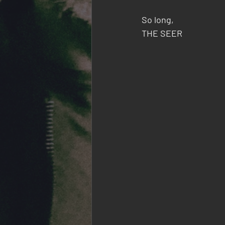
So long,
THE SEER