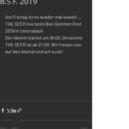
B.S.F. 2019
Loslegen
Ihre Community
Am Freitag ist es wieder mal soweit ...
THE SEER live beim Bier.Sommer.Fest 
2019 in Ustersbach
Der Abend startet um 18:00, Showtime 
THE SEER ist ab 21:00. Wir freuen uns 
auf den Abend und auf euch!