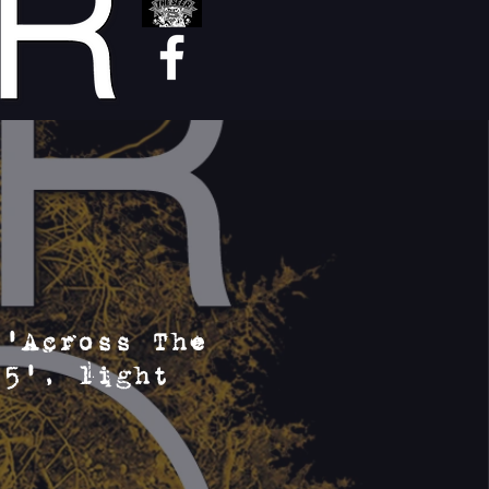
 'Across The
25', light