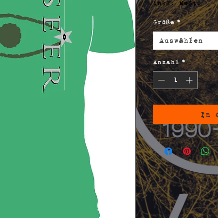
inkl. MwSt.
Größe
*
Auswählen
Anzahl
*
In 