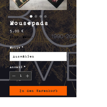
Mousepads
Preis
5,00 €
inkl. MwSt.
Motiv
*
Anzahl
*
In den Warenkorb
Mousepads mit