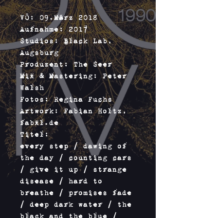
VÖ: 09.März 2018
Aufnahme: 2017
Studios: Black Lab,
Augsburg
Produzent: The Seer
Mix & Mastering: Peter
Walsh
Fotos: Regina Fuchs
Artwork: Fabian Holtz,
fabxl.de
Titel:
every step / dawing of
the day / counting cars
/ give it up / strange
disease / hard to
breathe / promises fade
/ deep dark water / the
black and the blue /