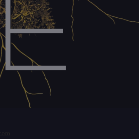
nnter Dritter, der nicht
 ist, die Waren in Besitz
, bzw. hat.
fsrecht auszuüben müssen
EER, info@theseer.de)
eindeutigen Erklärung
der Post versandter Brief
adresse auf der
der per E-Mail) über
ss, diesen Vertrag zu
formieren. Die Form
fs ist frei, bitte
ich auf die
r.
r Widerrufsfrist reicht
ie die Mitteilung über
er Widerrufsrechts vor
errufsfrist absenden.
errufs
n Vertrag widerrufen,
.com
n alle bisher geleisteten