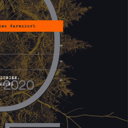
den Warenkorb
5 Songs
auschale pro Bestellung
GUNGEN,
HRUNG
Recht, binnen vierzehn
be von Gründen diesen
errufen.
rist beträgt vierzehn
g, an dem Sie oder ein