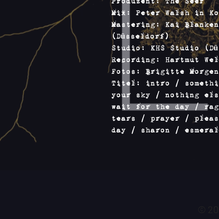
Produzent: The Seer
Mix: Peter Walsh in Ko
Mastering: Kai Blanken
(Düsseldorf)
Studio: KHS Studio (Dü
Recording: Hartmut Wel
Fotos: Brigitte Morgen
Titel: intro / somethi
your sky / nothing els
wait for the day / rag
tears / prayer / pleas
day / sharon / esmeral
© 20