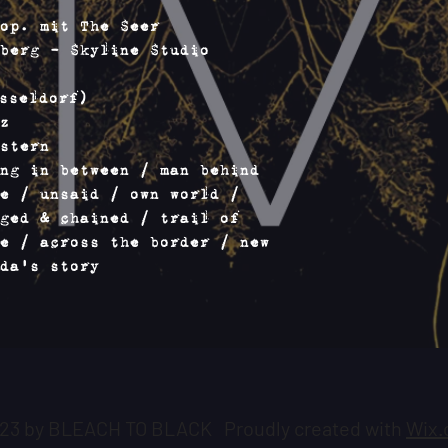
von Ihnen bena
op. mit The Seer
der Beförderer
berg - Skyline Studio
genommen haben
Um das Widerru
Sie uns (THE S
sseldorf)
mittels einer 
z
(z.B. ein mit 
stern
an die Versand
ng in between / man behind
Warensendung o
e / unsaid / own world /
Ihren Entschlu
ged & chained / trail of
widerrufen, in
dieses Widerru
e / across the border / new
beziehen Sie s
da's story
Rechnungsnumme
Zur Wahrung de
es aus, dass S
die Ausübung d
Ablauf der Wid
Folgen des Wid
Wenn Sie diese
23 by
BLEACH TO BLACK
Proudly created with
Wix
haben wir Ihne