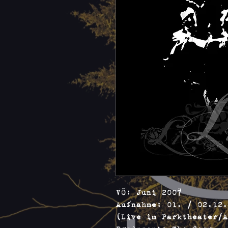
VÖ: Juni 2007
Aufnahme: 01. / 02.12.
(Live im Parktheater/A