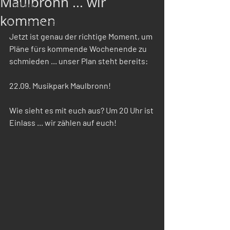
Maulbronn ... wir
Loslegen
kommen
Ihre Community
Jetzt ist genau der richtige Moment, um 
Pläne fürs kommende Wochenende zu 
schmieden ... unser Plan steht bereits:
22.09. Musikpark Maulbronn!
Wie sieht es mit euch aus? Um 20 Uhr ist 
Einlass ... wir zählen auf euch!