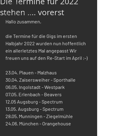
Die Termine für 2022
Loslegen
stehen .... vorerst
Ihre Community
Hallo zusammen,
die Termine für die Gigs im ersten 
Halbjahr 2022 wurden nun hoffentlich 
ein allerletztes Mal angepasst Wir 
freuen uns auf den Re-Start im April :-)
23.04. Plauen - Malzhaus
30.04. Zaisersweiher - Sporthalle
06.05. Ingolstadt - Westpark 
07.05. Erlenbach - Beavers
12.05 Augsburg - Spectrum
13.05. Augsburg - Spectrum
28.05. Munningen - Ziegelmühle 
24.06. München - Orangehouse