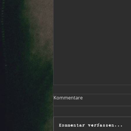
Gig in Bad Rappenau
Kommentare
gecancelt
Hallo zusammen, wir müssen den
Auftritt morgen in Bad Rappenau
Kommentar verfassen...
leider kurzfristig