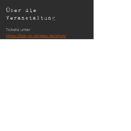
Über die
Veranstaltung
Tickets unter:
https://folk-im-allgaeu.de/shop/
Diese Veranstaltung
teilen
© 2023 by
BLEACH TO BLACK